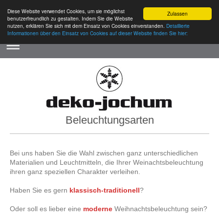
Diese Website verwendet Cookies, um sie möglichst
Zulassen
benutzerfreundlich zu gestalten. Indem Sie die Website
nutzen, erklären Sie sich mit dem Einsatz von Cookies einverstanden.
Detaillierte
Informationen über den Einsatz von Cookies auf dieser Website finden Sie hier:
Beleuchtungsarten
Bei uns haben Sie die Wahl zwischen ganz unterschiedlichen
Materialien und Leuchtmitteln, die Ihrer Weinachtsbeleuchtung
ihren ganz speziellen Charakter verleihen.
Haben Sie es gern
klassisch-traditionell
?
Oder soll es lieber eine
moderne
Weihnachtsbeleuchtung
sein?